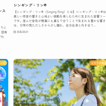
シンギング・リン®
ンス
【シンギング・リン®（Singing Ring）とは】シンギング・リン®
美しい倍音の響きと心地よい振動を楽しむために生まれた音響ツー
です。澄んだ音色が幾重にも重なり合うことで生まれる豊かな響き
は、日常の慌ただしさから少し離れ、自分自身と向き合う...
周りに
、固有
2026.08.01
ぞれ
らせ
おすすめ商