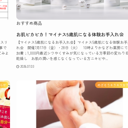
おすすめ商品
お肌ピカピカ！マイナス5歳肌になる体験お手入れ
をスリ
【マイナス5歳肌になるお手入れ会】マイナス5歳肌になる体験お手
事で
れ会 開催7月17日（金）・28日（火） 10時よりかなざわ薬房に
てみよ
加費；1,000円最近シワやくすみが気になっている方季節の変わり
乾燥し お肌の潤いを感じなくなっている方ニキビや...
2026.07.03
らせ
めざそうキラキラ女