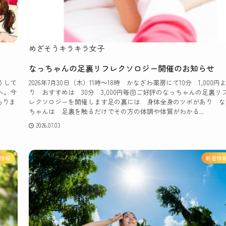
めざそうキラキラ女子
なっちゃんの足裏リフレクソロジー開催のお知らせ
うして
2026年7月30日（木）11時～18時 かなざわ薬房にて10分 1,000円
へ。今
り おすすめは 30分 3,000円毎回ご好評のなっちゃんの足裏リ
ありま
レクソロジーを開催します足の裏には 身体全身のツボがあり な
ちゃんは 足裏を触るだけでその方の体調や体質がわかる...
2026.07.03
情報
新着情