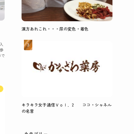
漢方あれこれ・・・尿の変色・着色
会
入
て参
目で
子
キラキラ女子通信Ｖｏｌ．2 ココ・シャネル
の名言
カテゴリー