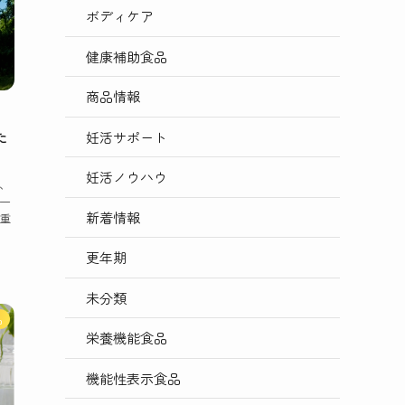
ボディケア
健康補助食品
商品情報
た
妊活サポート
妊活ノウハウ
、
一
新着情報
重
更年期
未分類
品
栄養機能食品
機能性表示食品