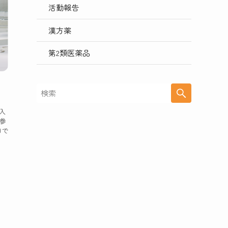
活動報告
漢方薬
第2類医薬品
入
て参
目で