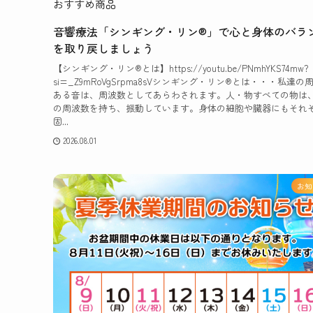
おすすめ商品
音響療法「シンギング・リン®」で心と身体のバラ
を取り戻しましょう
【シンギング・リン®とは】https://youtu.be/PNmhYKS74mw?
si=_Z9mRoVgSrpma8sVシンギング・リン®とは・・・私達の
ある音は、周波数としてあらわされます。人・物すべての物は
の周波数を持ち、振動しています。身体の細胞や臓器にもそれ
固...
2026.08.01
お知