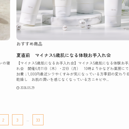
おすすめ商品
夏直前 マイナス5歳肌になる体験お手入れ会
ンの寝
【マイナス5歳肌になるお手入れ会】マイナス5歳肌になる体験お手
れ会 開催6月11日（木）・22日（月） 10時よりかなざわ薬房に
加費；1,000円最近シワやくすみが気になっている方季節の変わり
乾燥し お肌の潤いを感じなくなっている方ニキビや...
2026.05.29
2
3
...
33