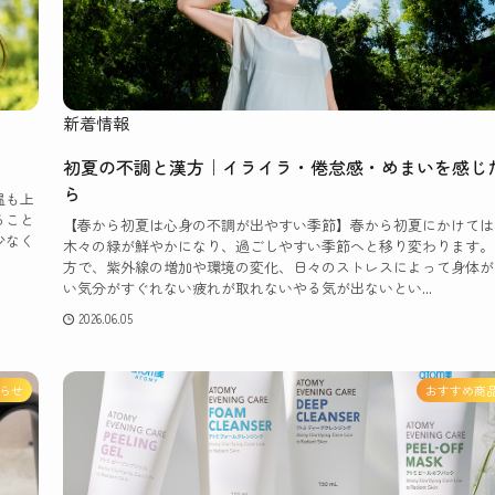
新着情報
初夏の不調と漢方｜イライラ・倦怠感・めまいを感じ
ら
温も上
ること
【春から初夏は心身の不調が出やすい季節】春から初夏にかけては
少なく
木々の緑が鮮やかになり、過ごしやすい季節へと移り変わります。
方で、紫外線の増加や環境の変化、日々のストレスによって身体が
い気分がすぐれない疲れが取れないやる気が出ないとい...
2026.06.05
らせ
おすすめ商