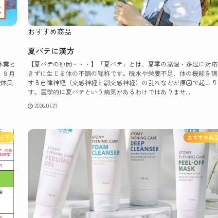
おすすめ商品
夏バテに漢方
休業と
【夏バテの原因・・・】「夏バテ」とは、夏季の高温・多湿に対応
・８月
きずに生じる体の不調の総称です。脱水や栄養不足、体の機能を調
盆休業
する自律神経（交感神経と副交感神経）の乱れなどが原因で起こり
す。医学的に夏バテという病気があるわけではありませ...
2026.07.21
女子
おすすめ商