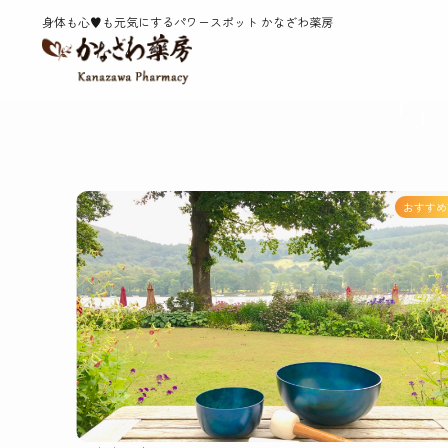
ホーム
「」で検索した結果
身体も心♥️も元気にするパワースポット かなざわ薬房
「」
おすすめ