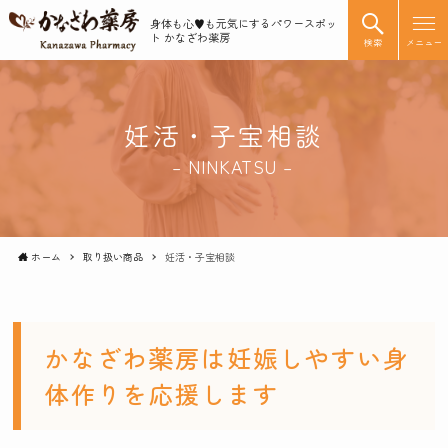
身体も心♥️も元気にするパワースポッ
ト かなざわ薬房
検索
メニュー
妊活・子宝相談
– NINKATSU –
ホーム
取り扱い商品
妊活・子宝相談
かなざわ薬房は妊娠しやすい身
体作りを応援します