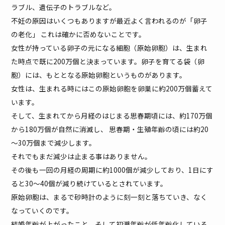
ラブル、遺伝子のトラブルなど。
不妊の原因はいくつもありますが最近よく言われるのが「卵子
の老化」 これは確かに否めないことです。
女性が持っている卵子の元になる細胞（原始卵胞）は、生まれ
た時点で既に200万個と決まっています。卵子を育てる袋（卵
胞）には、もととなる原始卵胞というものがあります。
女性は、生まれる時にはこの原始卵胞を卵巣に約200万個蓄えて
います。
そして、生まれてから月経のはじまる思春期頃には、約170万個
から180万個が自然に消滅し、 思春期・生殖年齢の頃には約20
～30万個まで減少します。
それでもまだ減少は止まる事はありません。
その後も一回の月経の周期に約1000個が減少しており、1日にす
ると30～40個が減り続けているとされています。
原始卵胞は、まるで砂時計のように刻一刻と落ちていき、なく
なっていくのです。
結婚年齢が上がったこと、そして初潮年齢が低年齢化している