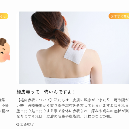
らせ
おすすめ商
経皮毒って 怖いんですよ！
月集
【経皮吸収について】私たちは 皮膚に湿疹ができたり 肩や腰が
】不妊
い時 医療機関から塗り薬や湿布を処方してもらいますよねそれら
や精神
塗ったり貼ったりする事で身体に吸収され 痒みや痛みの症状が楽
なりますそれは 皮膚の毛嚢や皮脂腺、汗腺口などの微...
2025.03.31