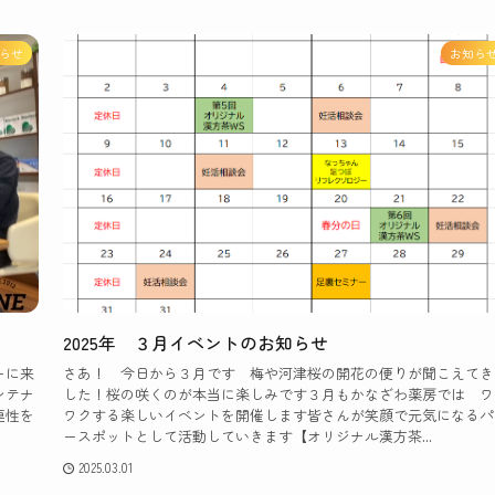
らせ
お知ら
2025年 ３月イベントのお知らせ
ーに来
さあ！ 今日から３月です 梅や河津桜の開花の便りが聞こえてき
ンテナ
した！桜の咲くのが本当に楽しみです３月もかなざわ薬房では ワ
連性を
ワクする楽しいイベントを開催します皆さんが笑顔で元気になるパ
ースポットとして活動していきます【オリジナル漢方茶...
2025.03.01