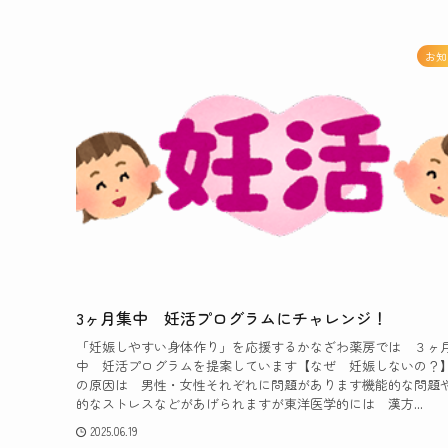
お知
3ヶ月集中 妊活プログラムにチャレンジ！
「妊娠しやすい身体作り」を応援するかなざわ薬房では ３ヶ
中 妊活プログラムを提案しています【なぜ 妊娠しないの？
の原因は 男性・女性それぞれに問題があります機能的な問題
的なストレスなどがあげられますが東洋医学的には 漢方...
2025.06.19