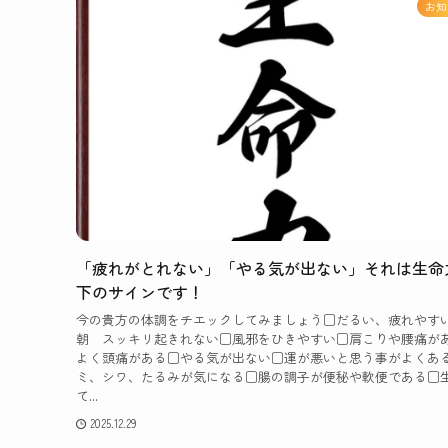
お知
「疲れがとれない」「やる気が出ない」それは生命
下のサインです！
今の貴方の体調をチエックしてみましょう□だるい、疲れやす
朝 スッキリ起きれない□風邪をひきやすい□肩こりや腰痛が
よく頭痛がある□やる気が出ない□運が悪いと思う事がよくあ
ミ、シワ、たるみが気になる□腸の調子が便秘や軟便である□
て...
2025.12.29