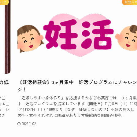
らせ
お知ら
力低
《妊活相談会》3ヶ月集中 妊活プログラムにチャレ
ジ！
い□
「妊娠しやすい身体作り」を応援するかなざわ薬房では ３ヶ月集
ある□
中 妊活プログラムを提案しています【開催日】11月8日（土）10
る□シ
り11月22日（土）10時より【なぜ 妊娠しないの？】不妊の原因
生き
男性・女性それぞれに問題があります機能的な問題や精神...
2025.11.02