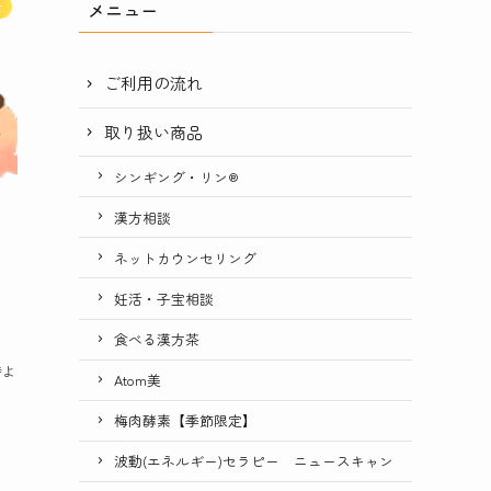
メニュー
せ
ご利用の流れ
取り扱い商品
シンギング・リン®
漢方相談
ネットカウンセリング
ン
妊活・子宝相談
食べる漢方茶
時よ
Atom美
は
梅肉酵素【季節限定】
波動(エネルギー)セラピー ニュースキャン