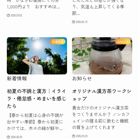
1,000円より おすすめは...
り、気温も上昇してくる季
節...
2026.07.03
2026.06.15
新着情報
お知らせ
新着情報
お知らせ
初夏の不調と漢方｜イライ
オリジナル漢方茶ワークシ
ラ・倦怠感・めまいを感じ
ョップ
たら
貴女だけのオリジナル漢方茶
をつくりませんか？ ノンカフ
【春から初夏は心身の不調が
ェインの寝る前に飲むと睡眠
出やすい季節】春から初夏に
の質を上げてくれます
かけては、木々の緑が鮮や...
2026.05.29
2026.06.05