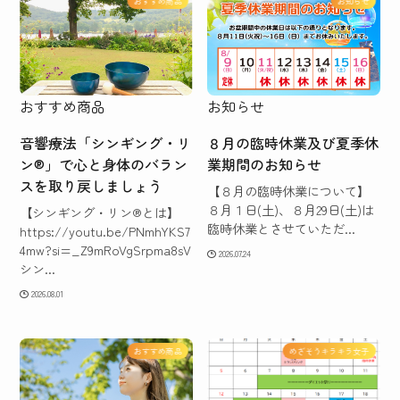
おすすめ商品
お知らせ
おすすめ商品
お知らせ
音響療法「シンギング・リ
８月の臨時休業及び夏季休
ン®」で心と身体のバラン
業期間のお知らせ
スを取り戻しましょう
【８月の臨時休業について】
８月１日(土)、８月29日(土)は
【シンギング・リン®とは】
臨時休業とさせていただ...
https://youtu.be/PNmhYKS7
4mw?si=_Z9mRoVgSrpma8sV
2026.07.24
シン...
2026.08.01
おすすめ商品
めざそうキラキラ女子