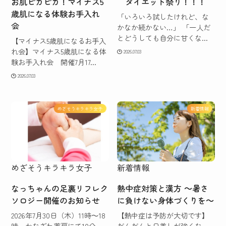
お肌ピカピカ！マイナス5
ダイエット祭り！！！
歳肌になる体験お手入れ
「いろいろ試したけれど、な
会
かなか続かない…」 「一人だ
とどうしても自分に甘くな...
【マイナス5歳肌になるお手入
れ会】マイナス5歳肌になる体
2026.07.03
験お手入れ会 開催7月17...
2026.07.03
めざそうキラキラ女子
新着情報
めざそうキラキラ女子
新着情報
なっちゃんの足裏リフレク
熱中症対策と漢方 ～暑さ
ソロジー開催のお知らせ
に負けない身体づくりを～
2026年7月30日（木）11時～18
【熱中症は予防が大切です】
時 かなざわ薬房にて10分
だんだんと日差しが強くな