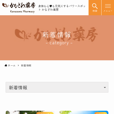
身体も心♥️も元気にするパワースポッ
ト かなざわ薬房
検索
メニュー
新着情報
– category –
ホーム
新着情報