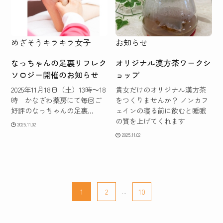
めざそうキラキラ女子
お知らせ
なっちゃんの足裏リフレク
オリジナル漢方茶ワークシ
ソロジー開催のお知らせ
ョップ
2025年11月18日（土）13時～18
貴女だけのオリジナル漢方茶
時 かなざわ薬房にて毎回ご
をつくりませんか？ ノンカフ
好評のなっちゃんの足裏...
ェインの寝る前に飲むと睡眠
の質を上げてくれます
2025.11.02
2025.11.02
1
2
...
10