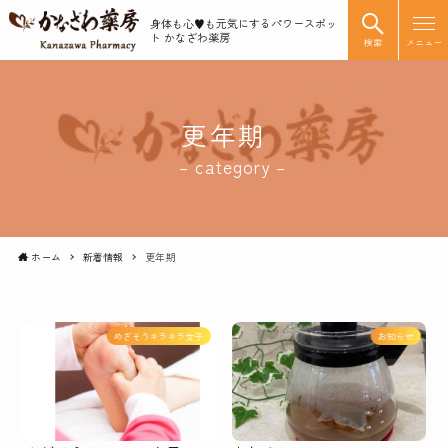
身体も心♥️も元気にするパワースポッ
ト かなざわ薬房
検索
メニュー
更年期
– category –
ホーム
新着情報
更年期
めざそうキラキラ女子
お知らせ