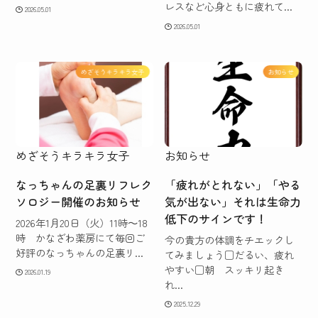
レスなど心身ともに疲れて...
2026.05.01
2026.05.01
めざそうキラキラ女子
お知らせ
めざそうキラキラ女子
お知らせ
なっちゃんの足裏リフレク
「疲れがとれない」「やる
ソロジー開催のお知らせ
気が出ない」それは生命力
低下のサインです！
2026年1月20日（火）11時～18
時 かなざわ薬房にて毎回ご
今の貴方の体調をチエックし
好評のなっちゃんの足裏リ...
てみましょう□だるい、疲れ
やすい□朝 スッキリ起き
2026.01.19
れ...
2025.12.29