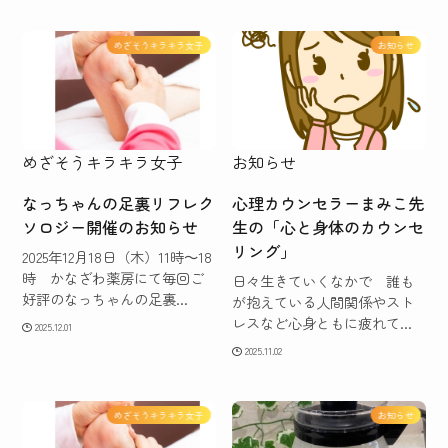
めざそうキラキラ女子
お知らせ
めざそうキラキラ女子
お知らせ
なっちゃんの足裏リフレク
心理カウンセラーまみこ先
ソロジー開催のお知らせ
生の「心と身体のカウンセ
リング」
2025年12月18日（木）11時～18
時 かなざわ薬房にて毎回ご
日々生きていくなかで 誰も
好評のなっちゃんの足裏...
が抱えている人間関係やスト
レスなど心身ともに疲れて...
2025.12.01
2025.11.02
めざそうキラキラ女子
お知らせ