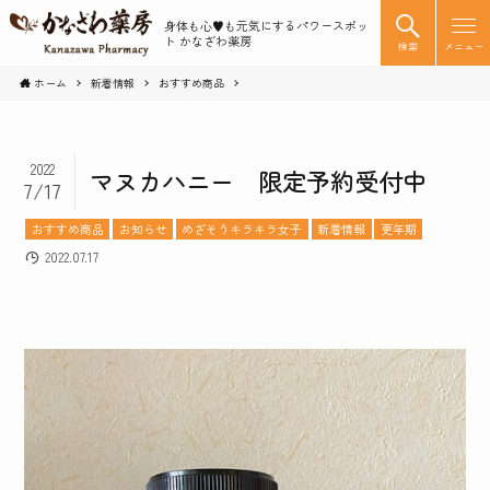
身体も心♥️も元気にするパワースポッ
ト かなざわ薬房
検索
メニュー
ホーム
新着情報
おすすめ商品
2022
マヌカハニー 限定予約受付中
7/17
おすすめ商品
お知らせ
めざそうキラキラ女子
新着情報
更年期
2022.07.17