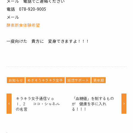
メール 電話でご連絡ください
電話 078-920-9005
メール
酵素断食体験希望
一皮向けた 貴方に 変身できますよ！！！
お知らせ
めざそうキラキラ女子
妊活サポート
更年期
キラキラ女子通信Ｖｏ
「血糖値」を制するもの
ｌ．2 ココ・シャネル
が 健康を手に入れ
の名言
る！！！