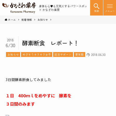
身体も心♥️も元気にするパワースポッ
ト かなざわ薬房
検索
メニュー
ホーム
新着情報
お知らせ
2018
酵素断食 レポート！
6/30
お知らせ
めざそうキラキラ女子
妊活サポート
更年期
2018.06.30
3日間酵素断食してみました
１日 400ｍｌをめやすに 酵素を
３日間のみます