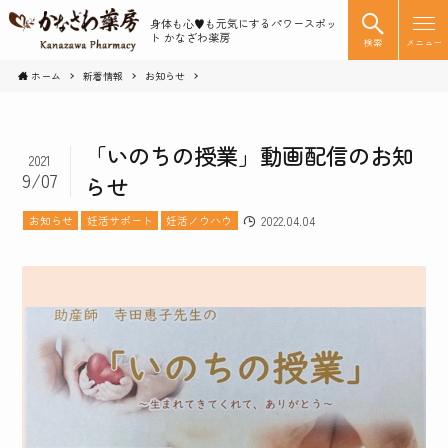
身体も心♥️も元気にするパワースポッ
ト かなざわ薬房
検索
メニュー
ホーム
新着情報
お知らせ
「いのちの授業」動画配信のお知
2021
9/07
らせ
お知らせ
妊活サポート
妊活ノウハウ
2022.04.04