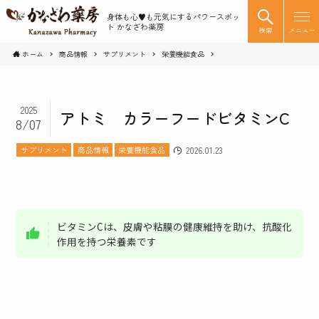
身体も心♥️も元気にするパワースポッ
ト かなざわ薬房
検索
メニュー
ホーム
商品情報
サプリメント
栄養機能食品
2025
アトミ カラーフードビタミンC
8/07
サプリメント
商品情報
栄養機能食品
2026.01.23
ビタミンCは、皮膚や粘膜の健康維持を助け、抗酸化
作用を持つ栄養素です