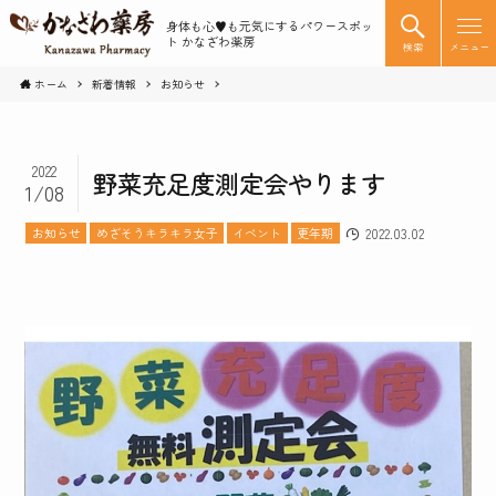
身体も心♥️も元気にするパワースポッ
ト かなざわ薬房
検索
メニュー
ホーム
新着情報
お知らせ
2022
野菜充足度測定会やります
1/08
お知らせ
めざそうキラキラ女子
イベント
更年期
2022.03.02