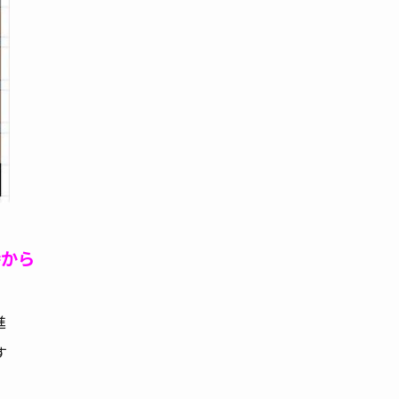
時から
進
す