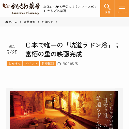
身体も心♥️も元気にするパワースポッ
ト かなざわ薬房
検索
メニュー
ホーム
新着情報
お知らせ
日本で唯一の「坑道ラドン浴」；
2025
5/25
富栖の里の映画完成
お知らせ
イベント
新着情報
2025.05.25